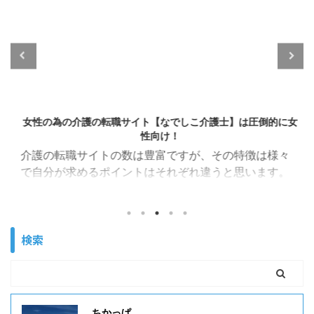
2022/3/6
女性の為の介護の転職サイト【なでしこ介護士】は圧倒的に女
性向け！
介護の転職サイトの数は豊富ですが、その特徴は様々
で自分が求めるポイントはそれぞれ違うと思います。
介護で働く私の知り合いも女性が多く、介護業界はま
だまだ女性がたくさん活躍している職場です。 女性が
多いということは男性にはわからない悩みや女性視点
検索
も多く、またシングルの方も大変多く活躍している職
種でもあります。 しかし、 育児休暇が取りやすい職場
ないかなぁ・・・ 子どものことで急に休むことになっ
ても理解ある職場があればなぁ・・・ 女性にしかわか
らない相談をしたいけど女性コーディネーターや女性
ちかっぱ