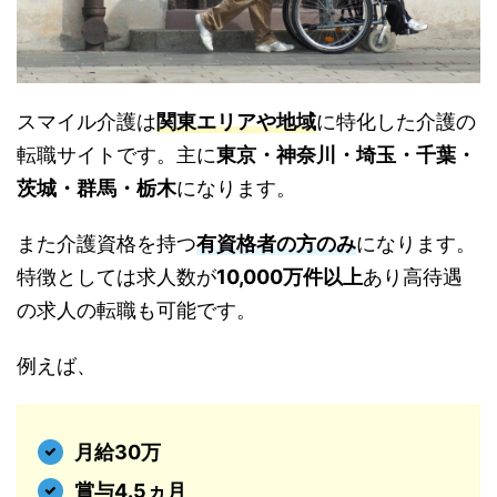
スマイル介護は
関東エリアや地域
に特化した介護の
転職サイトです。主に
東京・神奈川・埼玉・千葉・
茨城・群馬・栃木
になります。
また介護資格を持つ
有資格者の方のみ
になります。
特徴としては求人数が
10,000万件以上
あり高待遇
の求人の転職も可能です。
例えば、
月給30万
賞与4.5ヵ月