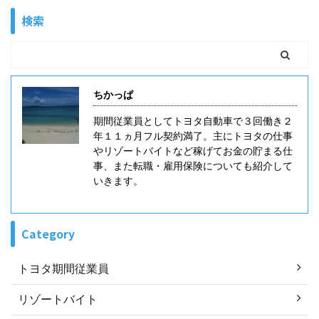
得する求人を探して選んで応募していきたいんだけど
検索
な。。。 という方もいると思います。 これは一般職や
他業種の転職でも言えることですが、自分で求人を探
して応募する転職サイトは少ないです。 特に職種に特
化した転職サイトでは少ない印象です。少しややこし
いのですが転職サイトは主に３種類あります。 転職サ
ちかっぱ
イトは直接 ...
期間従業員としてトヨタ自動車で３回働き２
年１１ヵ月フル契約満了。主にトヨタの仕事
やリゾートバイトなど稼げてお金の貯まる仕
事、また転職・雇用保険についても紹介して
いきます。
Category
トヨタ期間従業員
リゾートバイト