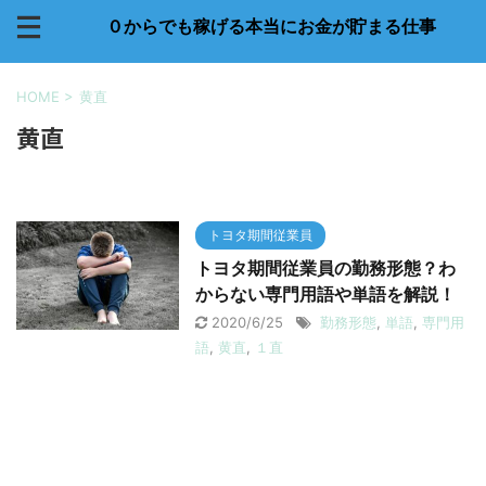
０からでも稼げる本当にお金が貯まる仕事
HOME
>
黄直
黄直
トヨタ期間従業員
トヨタ期間従業員の勤務形態？わ
からない専門用語や単語を解説！
2020/6/25
勤務形態
,
単語
,
専門用
語
,
黄直
,
１直