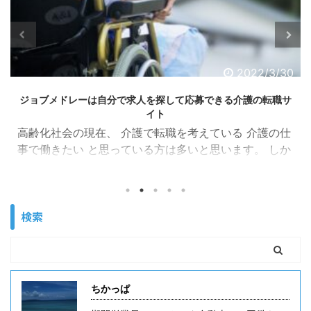
2022/3/30
ジョブメドレーは自分で求人を探して応募できる介護の転職サ
イト
高齢化社会の現在、 介護で転職を考えている 介護の仕
事で働きたい と思っている方は多いと思います。 しか
し、 介護職に転職しようと思って、転職サイトに登録
したけど転職エージェントばかりだな。。。 自分で納
得する求人を探して選んで応募していきたいんだけど
検索
な。。。 という方もいると思います。 これは一般職や
他業種の転職でも言えることですが、自分で求人を探
して応募する転職サイトは少ないです。 特に職種に特
化した転職サイトでは少ない印象です。少しややこし
いのですが転職サイトは主に３種類あります。 転職サ
ちかっぱ
イトは直接 ...