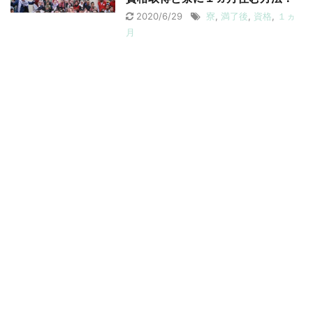
2020/6/29
寮
,
満了後
,
資格
,
１ヵ
月