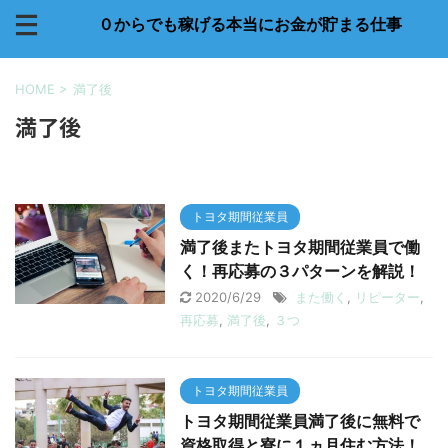
０からでも稼げる本当にお金が貯まる仕事
HOME
>
満了後
満了後
トヨタ期間従業員
満了後またトヨタ期間従業員で働
く！再応募の３パターンを解説！
2020/6/29
また働く
,
リピーター
,
再応募
,
満了後
,
３つ
トヨタ期間従業員
トヨタ期間従業員満了後に無料で
資格取得と寮に１ヵ月住む方法！