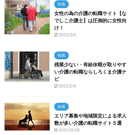
転職
女性の為の介護の転職サイト【な
でしこ介護士】は圧倒的に女性向
け！
2022/3/6
転職
残業少ない・有給休暇が取りやす
い介護の転職ならしろくま介護ナ
ビ
2022/2/9
転職
エリア募集や地域限定による求人
数が多い介護の転職サイト５選
2021/12/28