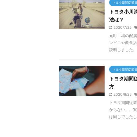
トヨタ期間従業
トヨタ小川
法は？
2020/7/25
元町工場の配属
ンビニや飲食店
説明しました。
トヨタ期間従業
トヨタ期間
方
2020/6/25
トヨタ期間従業
からない。。案
は同じでしたし