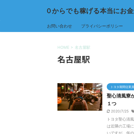
０からでも稼げる本当にお金
お問い合わせ
プライバシーポリシー
HOME
>
名古屋駅
名古屋駅
トヨタ期間従業
聖心清風寮
１つ
2020/7/25
トヨタ聖心清風
は近隣の工場に
いですが、仮の