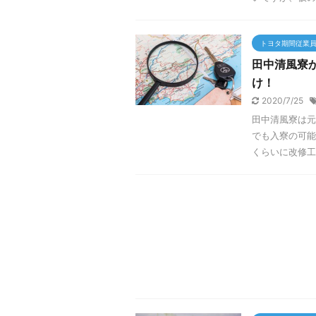
トヨタ期間従業
田中清風寮
け！
2020/7/25
田中清風寮は元
でも入寮の可能
くらいに改修工