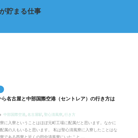
が貯まる仕事
員
から名古屋と中部国際空港（セントレア）の行き方は
中部国際空港
,
名古屋駅
,
聖心清風寮
,
行き方
寮に入寮ということはほぼ元町工場に配属だと思います。なかに
配属の人もいると思います。 私は聖心清風寮に入寮したことはな
寮である西寮と近くの田中清風寮にいたこと ...