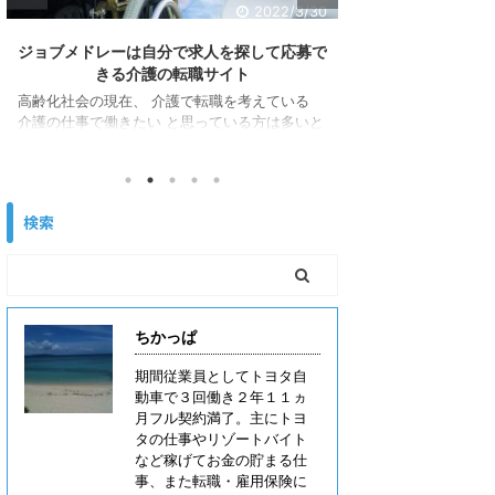
2022/3/30
ジョブメドレーは自分で求人を探して応募で
女性の為の介護の
きる介護の転職サイト
士】は圧
高齢化社会の現在、 介護で転職を考えている
介護の転職サイト
介護の仕事で働きたい と思っている方は多いと
は様々で自分が求
思います。 しかし、 介護職に転職しようと思
と思います。 介護
って、転職サイトに登録したけど転職エージェ
多く、介護業界は
ントばかりだな。。。 自分で納得する求人を探
している職場です。
して選んで応募していきたいんだけどな。。。
性にはわからない
検索
という方もいると思います。 これは一般職や他
シングルの方も大
業種の転職でも言えることですが、自分で求人
あります。 しかし
を探して応募する転職サイトは少ないです。 特
場ないかなぁ・・・
に職種に特化した転職サイトでは少ない印象で
とになっても理解
す。少しややこしいのですが転職サイトは主に
女性にしかわから
３種類あります。 転職サイトは直接 ...
ーディネーターや女性
ちかっぱ
期間従業員としてトヨタ自
動車で３回働き２年１１ヵ
月フル契約満了。主にトヨ
タの仕事やリゾートバイト
など稼げてお金の貯まる仕
事、また転職・雇用保険に