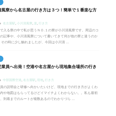
員
清風寮から名古屋の行き方は３つ！簡単で１番楽な方
名古屋駅
,
小川清風寮
,
楽
,
行き方
で入る寮の中で私が思うＮＯ.１の寮が小川清風寮です。周辺のコ
の記事や、小川清風寮について書いてきて何が他の寮と違うのか
 その時に少し触れましたが、今回は小川清 ...
員
従業員へ出発！空港や名古屋から現地集合場所の行き
中部国際空港
,
名古屋駅
,
現地
,
行き方
員の説明会と研修へ向かいたいけど、現地までの行き方がよくわ
内や地図はもらってるけどイマイチよくわからない。。私も最初
、到着までのルートが複数あるのでわかりづら ...