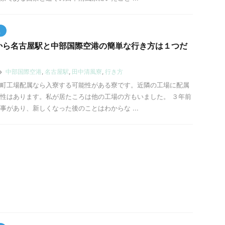
員
から名古屋駅と中部国際空港の簡単な行き方は１つだ
中部国際空港
,
名古屋駅
,
田中清風寮
,
行き方
町工場配属なら入寮する可能性がある寮です。近隣の工場に配属
性はあります。私が居たころは他の工場の方もいました。 ３年前
事があり、新しくなった後のことはわからな ...