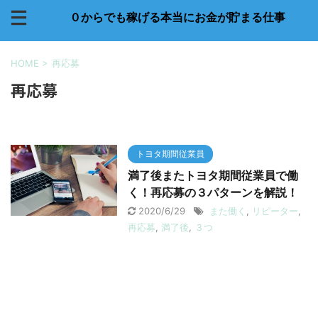
０からでも稼げる本当にお金が貯まる仕事
HOME
>
再応募
再応募
トヨタ期間従業員
満了後またトヨタ期間従業員で働
く！再応募の３パターンを解説！
2020/6/29
また働く
,
リピーター
,
再応募
,
満了後
,
３つ