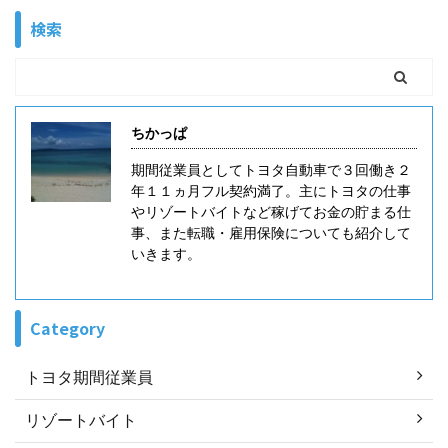
得する求人を探して選んで応募していきたいんだけど
検索
な。。。 という方もいると思います。 これは一般職や
他業種の転職でも言えることですが、自分で求人を探
して応募する転職サイトは少ないです。 特に職種に特
化した転職サイトでは少ない印象です。少しややこし
いのですが転職サイトは主に３種類あります。 転職サ
ちかっぱ
イトは直接 ...
期間従業員としてトヨタ自動車で３回働き２
年１１ヵ月フル契約満了。主にトヨタの仕事
やリゾートバイトなど稼げてお金の貯まる仕
事、また転職・雇用保険についても紹介して
いきます。
Category
トヨタ期間従業員
リゾートバイト