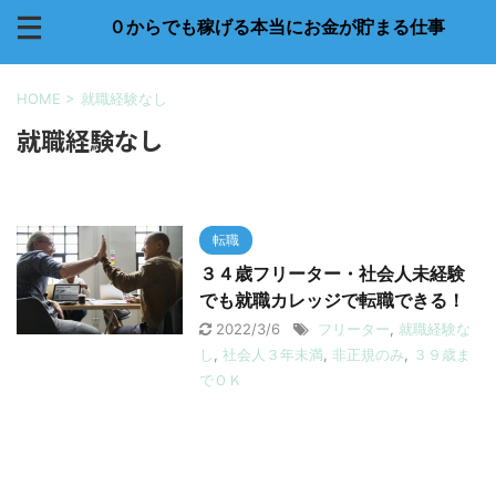
０からでも稼げる本当にお金が貯まる仕事
HOME
>
就職経験なし
就職経験なし
転職
３４歳フリーター・社会人未経験
でも就職カレッジで転職できる！
2022/3/6
フリーター
,
就職経験な
し
,
社会人３年未満
,
非正規のみ
,
３９歳ま
でＯＫ