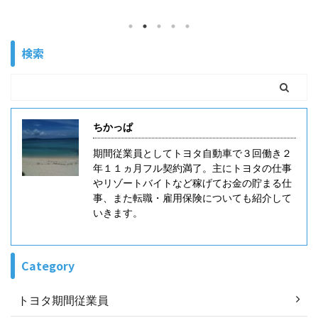
し、 介護職に転職しようと思って、転職サイトに登録
したけど転職エージェントばかりだな。。。 自分で納
得する求人を探して選んで応募していきたいんだけど
検索
な。。。 という方もいると思います。 これは一般職や
他業種の転職でも言えることですが、自分で求人を探
して応募する転職サイトは少ないです。 特に職種に特
化した転職サイトでは少ない印象です。少しややこし
いのですが転職サイトは主に３種類あります。 転職サ
ちかっぱ
イトは直接 ...
期間従業員としてトヨタ自動車で３回働き２
年１１ヵ月フル契約満了。主にトヨタの仕事
やリゾートバイトなど稼げてお金の貯まる仕
事、また転職・雇用保険についても紹介して
いきます。
Category
トヨタ期間従業員