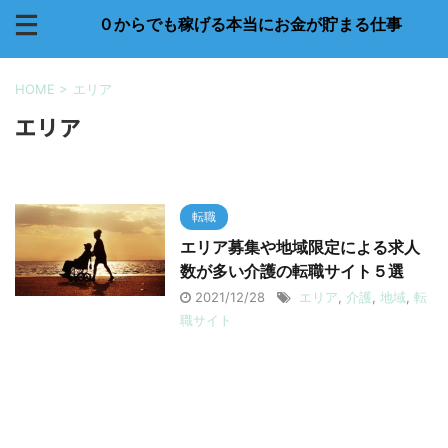
０からでも稼げる本当にお金が貯まる仕事
HOME
>
エリア
エリア
転職
エリア募集や地域限定による求人
数が多い介護の転職サイト５選
2021/12/28
エリア
,
介護
,
地域
,
転
職サイト