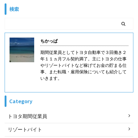
得する求人を探して選んで応募していきたいんだけど
検索
な。。。 という方もいると思います。 これは一般職や
他業種の転職でも言えることですが、自分で求人を探
して応募する転職サイトは少ないです。 特に職種に特
化した転職サイトでは少ない印象です。少しややこし
いのですが転職サイトは主に３種類あります。 転職サ
ちかっぱ
イトは直接 ...
期間従業員としてトヨタ自動車で３回働き２
年１１ヵ月フル契約満了。主にトヨタの仕事
やリゾートバイトなど稼げてお金の貯まる仕
事、また転職・雇用保険についても紹介して
いきます。
Category
トヨタ期間従業員
リゾートバイト